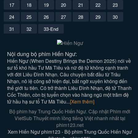
17
18
19
20
21
22
23
24
25
26
27
28
29
30
31
32
33-End
Nội dung bộ phim Hiến Ngư:
Hiến Ngư (When Destiny Brings the Demon 2025) nói về
sư tổ khó hầu Tư Mã Tiêu và nữ đệ tử không cạnh tranh
với đời Liêu Đình Nhạn. Câu chuyện bắt đầu từ Trâu
Nhạn, nô lệ công sở hiện đại, bất ngờ xuyên không đến
thế giới tu tiên. Cô trở thành Liêu Đình Nhạn, đệ tử Thanh
Cốc Thiên, còn bị tuyển chọn vào hàng ngũ một trăm đệ
tử hầu hạ sư tổ Tư Mã Tiêu...
[Xem thêm]
Bộ phim hay Trung Quốc Hiến Ngư. Cập nhật Phim mới
VietSub Thuyết minh lồng tiếng Việt nhanh nhất tại
phim123.net
Xem Hiến Ngư phim123 - Bộ phim Trung Quốc Hiến Ngư