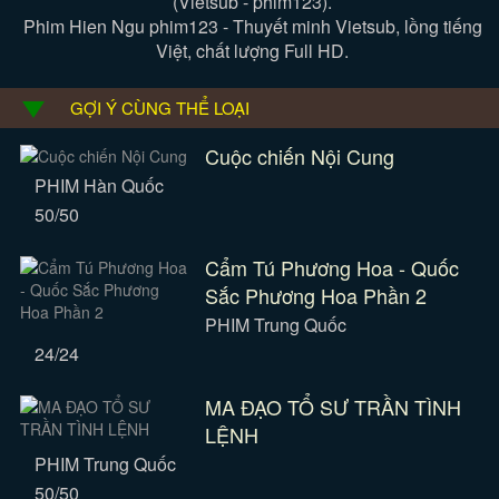
(Vietsub - phim123).
Phim Hien Ngu phim123 - Thuyết minh Vietsub, lồng tiếng
Việt, chất lượng Full HD.
GỢI Ý CÙNG THỂ LOẠI
Cuộc chiến Nội Cung
PHIM Hàn Quốc
50/50
Cẩm Tú Phương Hoa - Quốc
Sắc Phương Hoa Phần 2
PHIM Trung Quốc
24/24
MA ĐẠO TỔ SƯ TRẦN TÌNH
LỆNH
PHIM Trung Quốc
50/50