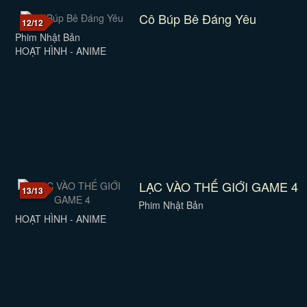
Cô Búp Bê Đáng Yêu
12/12
Phim Nhật Bản
HOẠT HÌNH - ANIME
LẠC VÀO THẾ GIỚI GAME 4
13/13
Phim Nhật Bản
HOẠT HÌNH - ANIME