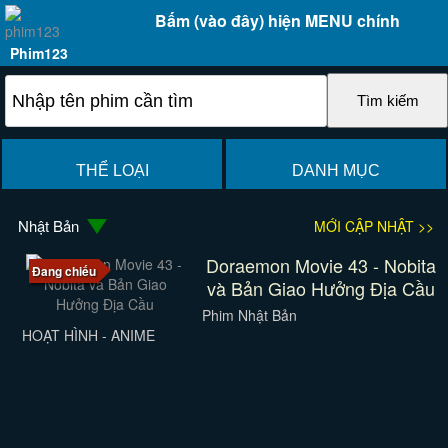
Bấm (vào đây) hiện MENU chính
Phim123
THỂ LOẠI
DANH MỤC
Nhật Bản
MỚI CẬP NHẬT >>
Doraemon Movie 43 - Nobita
Đang chiếu
và Bản Giao Hưởng Địa Cầu
Phim Nhật Bản
HOẠT HÌNH - ANIME