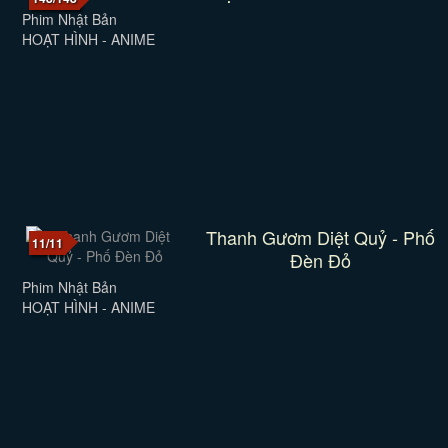
Phim Nhật Bản
HOẠT HÌNH - ANIME
Thanh Gươm Diệt Quỷ - Phố
11/11
Đèn Đỏ
Phim Nhật Bản
HOẠT HÌNH - ANIME