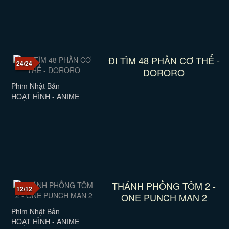
ĐI TÌM 48 PHẦN CƠ THỂ -
24/24
DORORO
Phim Nhật Bản
HOẠT HÌNH - ANIME
THÁNH PHỒNG TÔM 2 -
12/12
ONE PUNCH MAN 2
Phim Nhật Bản
HOẠT HÌNH - ANIME