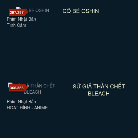
CÔ BÉ OSHIN
297/297
Phim Nhật Bản
Tình Cảm
SỨ GIẢ THẦN CHẾT
366/366
BLEACH
Phim Nhật Bản
HOẠT HÌNH - ANIME