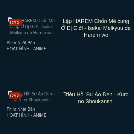
Lập HAREM Chốn Mê cung
12/12
Ở Dị Giới - Isekai Meikyuu de
Harem wo
Phim Nhật Bản
HOẠT HÌNH - ANIME
Triệu Hồi Sư Áo Đen - Kuro
12/12
no Shoukanshi
Phim Nhật Bản
HOẠT HÌNH - ANIME