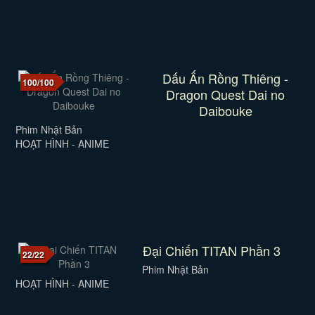
Dấu Ấn Rồng Thiêng -
100/100
Dragon Quest Dai no
Daibouke
Phim Nhật Bản
HOẠT HÌNH - ANIME
Đại Chiến TITAN Phần 3
22/22
Phim Nhật Bản
HOẠT HÌNH - ANIME