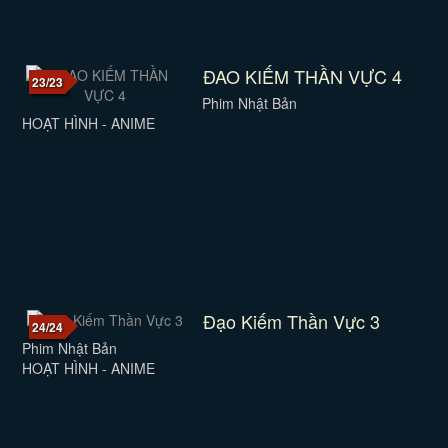
ĐAO KIẾM THẦN VỰC 4
23/23
Phim Nhật Bản
HOẠT HÌNH - ANIME
Đạo Kiếm Thần Vực 3
24/24
Phim Nhật Bản
HOẠT HÌNH - ANIME