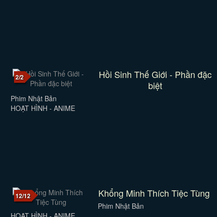
Hồi Sinh Thế Giới - Phần đặc
2/2
biệt
Phim Nhật Bản
HOẠT HÌNH - ANIME
Khổng Minh Thích Tiệc Tùng
12/12
Phim Nhật Bản
HOẠT HÌNH - ANIME