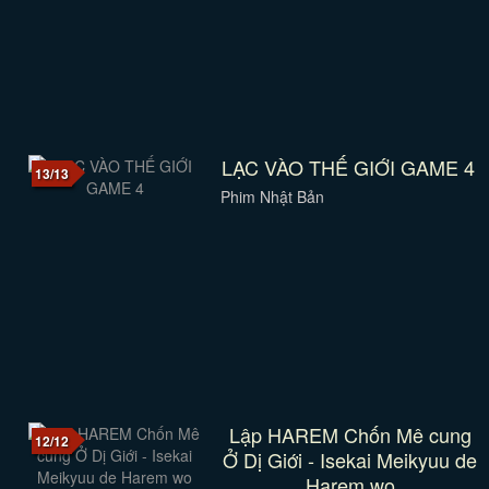
LẠC VÀO THẾ GIỚI GAME 4
13/13
Phim Nhật Bản
Lập HAREM Chốn Mê cung
12/12
Ở Dị Giới - Isekai Meikyuu de
Harem wo