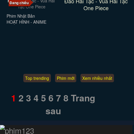
Đảo Hải Tặc - Vua Hải Tặc
Đang chiếu
One Piece
Phim Nhật Bản
HOẠT HÌNH - ANIME
Top trending
Phim mới
Xem nhiều nhất
1
2
3
4
5
6
7
8
Trang
sau