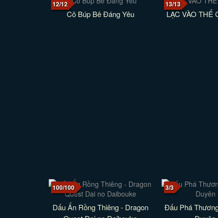
12/12
13/13
Cô Búp Bê Đáng Yêu
LẠC VÀO THẾ 
100/100
3/3
Dấu Ấn Rồng Thiêng - Dragon
Đấu Phá Thương