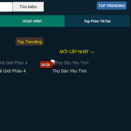
TOP TRENDING
HOẠT HÌNH
Top Phim TikTok
Top Trending
MỚI CẬP NHẬT >>
26/26
ế Giới Phần 4
Thợ Săn Yêu Tinh