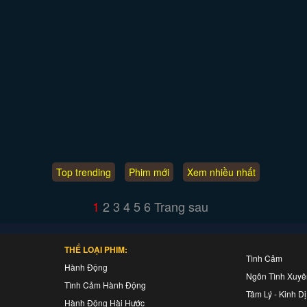
Top trending
Phim mới
Xem nhiều nhất
1
2
3
4
5
6
Trang sau
THỂ LOẠI PHIM:
Tình Cảm
Hành Động
Ngôn Tình Xuy
Tình Cảm Hành Động
Tâm Lý - Kinh Dị
Hành Động Hài Hước