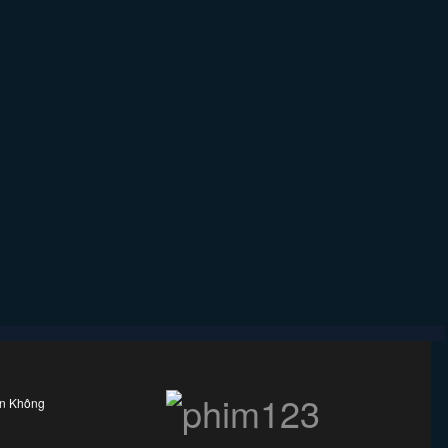
ên Không