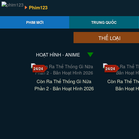
Phim123
PHIM MỚI
TRUNG QUỐC
THỂ LOẠI
HOẠT HÌNH - ANIME
24/24
24/24
Còn Ra Thể Thống Gì Nữa
Còn Ra Thể Th
Phần 2 - Bản Hoạt Hình 2026
Bản Hoạt H