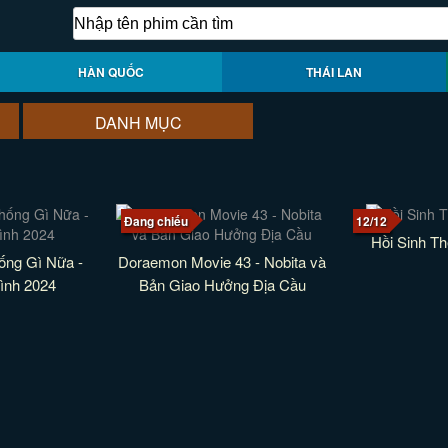
HÀN QUỐC
THÁI LAN
DANH MỤC
Đang chiếu
12/12
Hồi Sinh Th
ống Gì Nữa -
Doraemon Movie 43 - Nobita và
ình 2024
Bản Giao Hưởng Địa Cầu