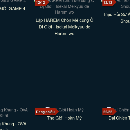
12/12
12/12
GIỚI GAME 4
Triệu Hồi Sư 
Lập HAREM Chốn Mê cung Ở
Shou
Dị Giới - Isekai Meikyuu de
Harem wo
Đang chiếu
22/22
Thế Giới Hoàn Mỹ
Đại Chiến 
 Khung - OVA