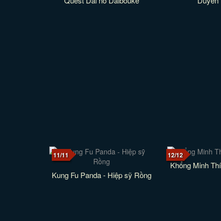
Quest Dai no Daibouke
Duyên 
11/11
12/12
Khổng Minh Thí
Kung Fu Panda - Hiệp sỹ Rồng