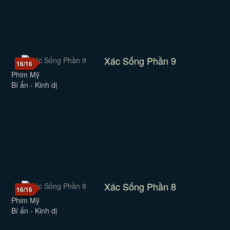
Xác Sống Phần 9
16/16
Phim Mỹ
Bí ẩn - Kinh dị
Xác Sống Phần 8
16/16
Phim Mỹ
Bí ẩn - Kinh dị