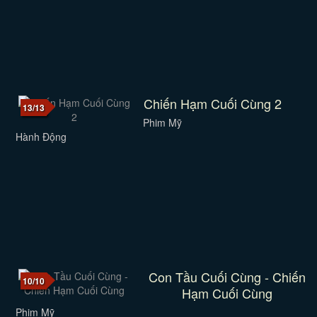
Chiến Hạm Cuối Cùng 2
13/13
Phim Mỹ
Hành Động
Con Tầu Cuối Cùng - Chiến
10/10
Hạm Cuối Cùng
Phim Mỹ