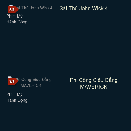
Sát Thủ John Wick 4
5/5
Phim Mỹ
Hành Động
Phi Công Siêu Đẳng
3/3
MAVERICK
Phim Mỹ
Hành Động