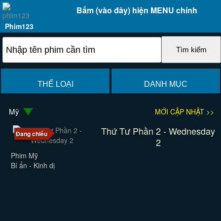
Bấm (vào đây) hiện MENU chính
Phim123
THỂ LOẠI
DANH MỤC
Mỹ
MỚI CẬP NHẬT >>
Thứ Tư Phần 2 - Wednesday
Đang chiếu
2
Phim Mỹ
Bí ẩn - Kinh dị