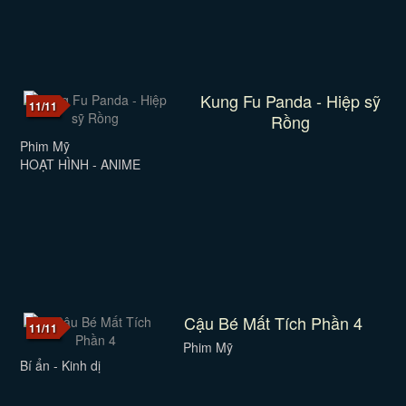
Kung Fu Panda - Hiệp sỹ
11/11
Rồng
Phim Mỹ
HOẠT HÌNH - ANIME
Cậu Bé Mất Tích Phần 4
11/11
Phim Mỹ
Bí ẩn - Kinh dị