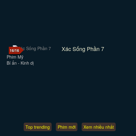
Xác Sống Phần 7
16/16
Phim Mỹ
Bí ẩn - Kinh dị
Top trending
Phim mới
Xem nhiều nhất