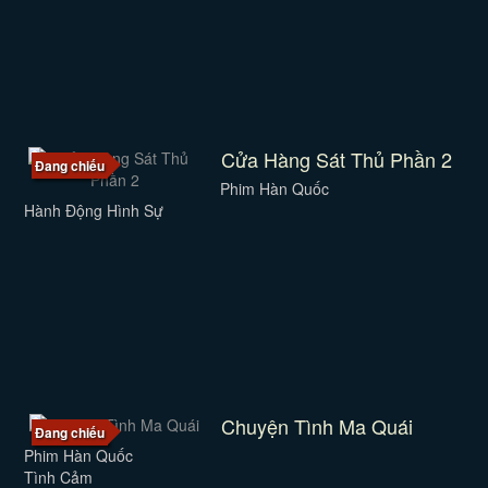
Cửa Hàng Sát Thủ Phần 2
Đang chiếu
Phim Hàn Quốc
Hành Động Hình Sự
Chuyện Tình Ma Quái
Đang chiếu
Phim Hàn Quốc
Tình Cảm