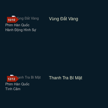
Vùng Đất Vàng
10/10
Phim Hàn Quốc
Hành Động Hình Sự
Thanh Tra Bí Mật
12/12
Phim Hàn Quốc
Tình Cảm