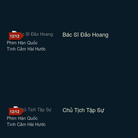
Bác Sĩ Đảo Hoang
12/12
Phim Hàn Quốc
Tình Cảm Hài Hước
Chủ Tịch Tập Sự
12/12
Phim Hàn Quốc
Tình Cảm Hài Hước