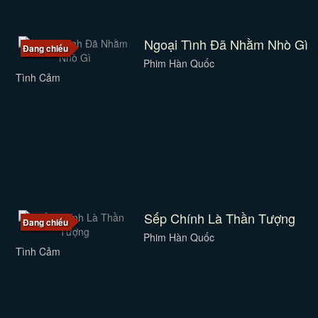
Ngoại Tình Đã Nhằm Nhò Gì
Đang chiếu
Phim Hàn Quốc
Tình Cảm
Sếp Chính Là Thần Tượng
Đang chiếu
Phim Hàn Quốc
Tình Cảm