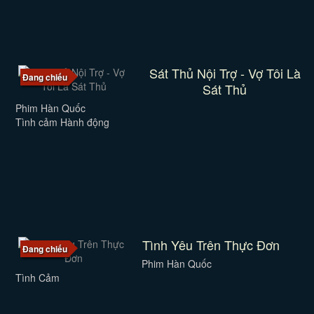
Sát Thủ Nội Trợ - Vợ Tôi Là
Đang chiếu
Sát Thủ
Phim Hàn Quốc
Tình cảm Hành động
Tình Yêu Trên Thực Đơn
Đang chiếu
Phim Hàn Quốc
Tình Cảm