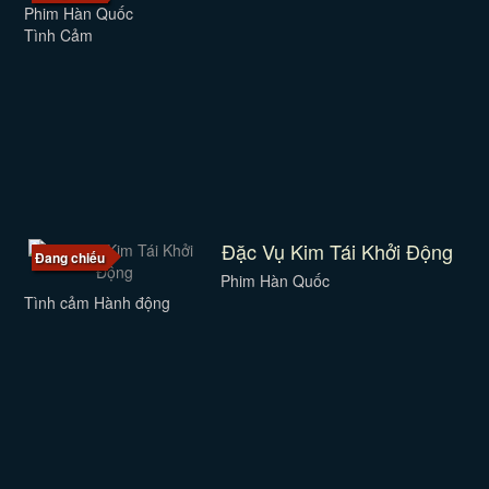
Phim Hàn Quốc
Tình Cảm
Đặc Vụ Kim Tái Khởi Động
Đang chiếu
Phim Hàn Quốc
Tình cảm Hành động