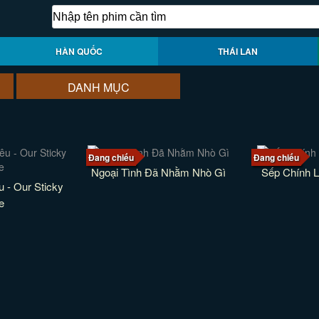
HÀN QUỐC
THÁI LAN
DANH MỤC
Đang chiếu
Đang chiếu
Ngoại Tình Đã Nhằm Nhò Gì
Sếp Chính 
u - Our Sticky
e