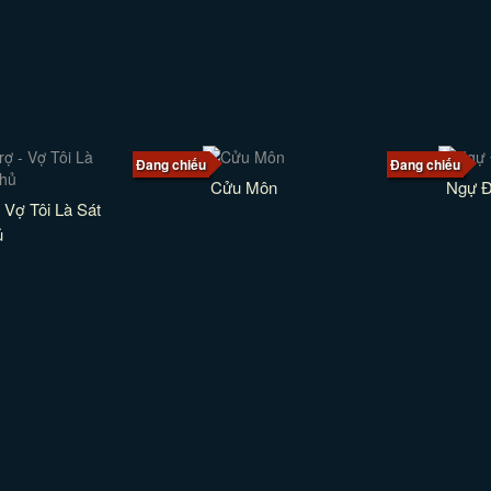
Đang chiếu
Đang chiếu
Cửu Môn
Ngự Đ
 Vợ Tôi Là Sát
ủ