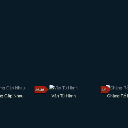
36/36
8/8
ng Gặp Nhau
Vân Tú Hành
Chàng Rể 