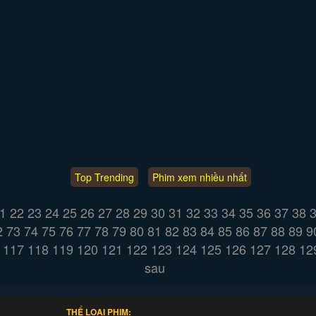
Top Trending
Phim xem nhiều nhất
1
22
23
24
25
26
27
28
29
30
31
32
33
34
35
36
37
38
2
73
74
75
76
77
78
79
80
81
82
83
84
85
86
87
88
89
9
117
118
119
120
121
122
123
124
125
126
127
128
12
sau
THỂ LOẠI PHIM: