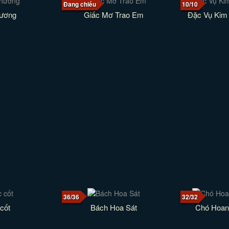
Đang chiếu
10/10
hương
Giấc Mơ Trao Em
Đặc Vụ Kim 
36/36
32/32
cốt
Bách Hoa Sát
Chó Hoan