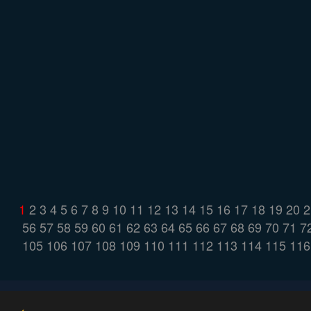
1
2
3
4
5
6
7
8
9
10
11
12
13
14
15
16
17
18
19
20
2
56
57
58
59
60
61
62
63
64
65
66
67
68
69
70
71
7
105
106
107
108
109
110
111
112
113
114
115
116