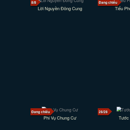
8/8
Đang chiếu
Lời Nguyền Đông Cung
Tiểu P
Đang chiếu
28/28
Phi Vụ Chung Cư
Tước 