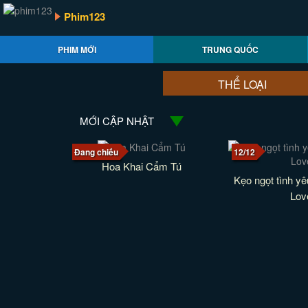
Phim123
PHIM MỚI
TRUNG QUỐC
THỂ LOẠI
MỚI CẬP NHẬT
Đang chiếu
12/12
Hoa Khai Cẩm Tú
Kẹo ngọt tình yê
Lov