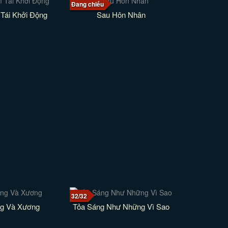
Đang chiếu
Tái Khởi Động
Sau Hôn Nhân
32/32
g Và Xương
Tỏa Sáng Như Những Vì Sao