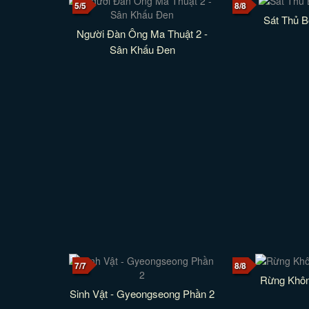
5/5
8/8
Sát Thủ 
Người Đàn Ông Ma Thuật 2 -
Sân Khấu Đen
7/7
8/8
Rừng Khôn
Sinh Vật - Gyeongseong Phần 2