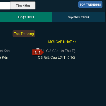
TOP TRENDING
HOẠT HÌNH
Top Phim TikTok
Top Trending
MỚI CẬP NHẬT >>
12/12
á Kén
Cái Giá Của Lời Thú Tội