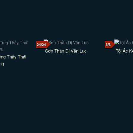
24/24
8/8
Sơn Thần Dị Văn Lục
Tội Ác 
ừng Thấy Thái
ng