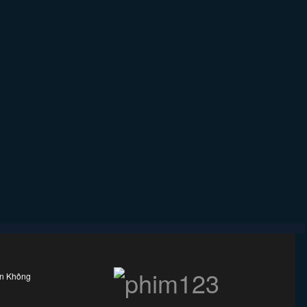
ên Không