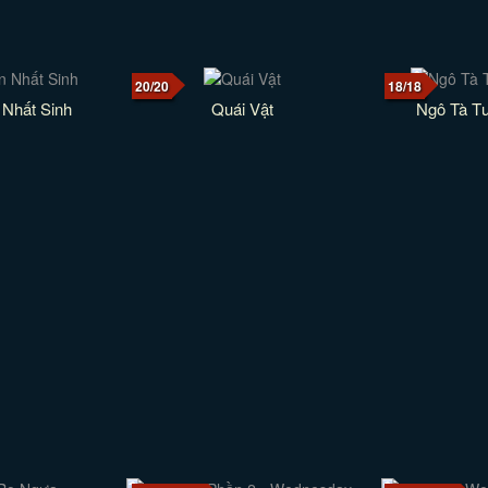
20/20
18/18
Nhất Sinh
Quái Vật
Ngô Tà Tư