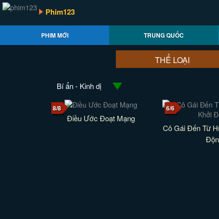
Phim123
PHIM MỚI
TRUNG QUỐC
THỂ LOẠI
Bí ẩn - Kinh dị
8/8
6/6
Điều Ước Đoạt Mạng
Cô Gái Đến Từ Hư
Độn