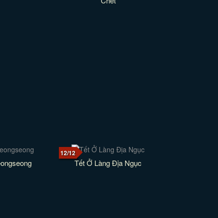
Chết
12/12
eongseong
Tết Ở Làng Địa Ngục