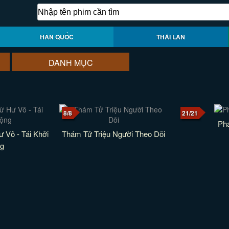
HÀN QUỐC
THÁI LAN
DANH MỤC
8/8
21/21
Ph
 Vô - Tái Khởi
Thám Tử Triệu Người Theo Dõi
g