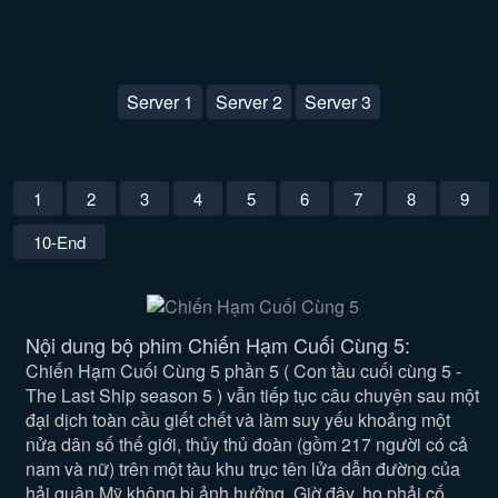
Server 1
Server 2
Server 3
1
2
3
4
5
6
7
8
9
10-End
Nội dung bộ phim Chiến Hạm Cuối Cùng 5:
Chiến Hạm Cuối Cùng 5 phần 5 ( Con tầu cuối cùng 5 -
The Last Ship season 5 ) vẫn tiếp tục câu chuyện sau một
đại dịch toàn cầu giết chết và làm suy yếu khoảng một
nửa dân số thế giới, thủy thủ đoàn (gồm 217 người có cả
nam và nữ) trên một tàu khu trục tên lửa dẫn đường của
hải quân Mỹ không bị ảnh hưởng. Giờ đây, họ phải cố