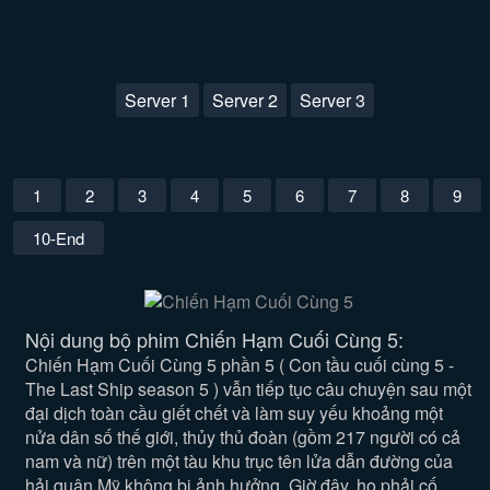
Server 1
Server 2
Server 3
1
2
3
4
5
6
7
8
9
10-End
Nội dung bộ phim Chiến Hạm Cuối Cùng 5:
Chiến Hạm Cuối Cùng 5 phần 5 ( Con tầu cuối cùng 5 -
The Last Ship season 5 ) vẫn tiếp tục câu chuyện sau một
đại dịch toàn cầu giết chết và làm suy yếu khoảng một
nửa dân số thế giới, thủy thủ đoàn (gồm 217 người có cả
nam và nữ) trên một tàu khu trục tên lửa dẫn đường của
hải quân Mỹ không bị ảnh hưởng. Giờ đây, họ phải cố