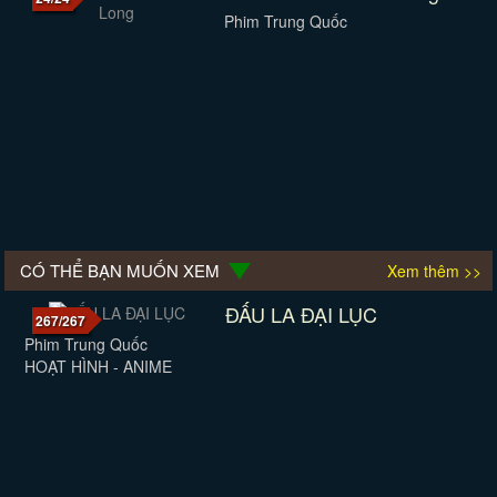
Phim Trung Quốc
CÓ THỂ BẠN MUỐN XEM
Xem thêm >>
ĐẤU LA ĐẠI LỤC
267/267
Phim Trung Quốc
HOẠT HÌNH - ANIME