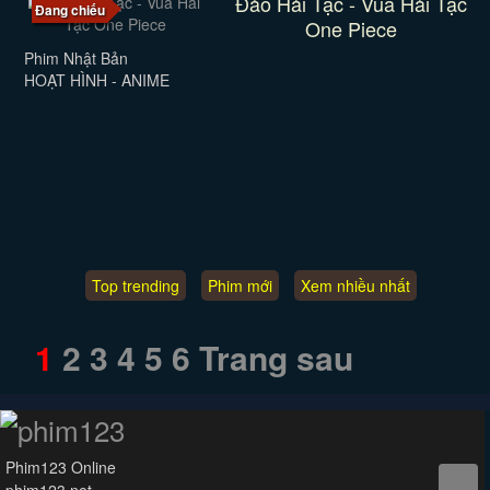
Đảo Hải Tặc - Vua Hải Tặc
Đang chiếu
One Piece
Phim Nhật Bản
HOẠT HÌNH - ANIME
Top trending
Phim mới
Xem nhiều nhất
1
2
3
4
5
6
Trang sau
Phim123 Online