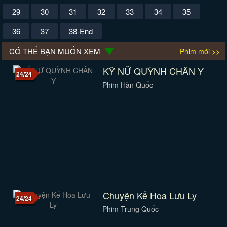
29
30
31
32
33
34
35
36
37
38-End
CÓ THỂ BẠN MUỐN XEM
Phim mới >>
KỸ NỮ QUỲNH CHÂN Y
24/24
Phim Hàn Quốc
Chuyện Kể Hoa Lưu Ly
24/24
Phim Trung Quốc