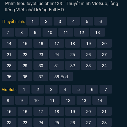
Phim trieu tuyet luc phim123 - Thuyết minh Vietsub, lồng
tiếng Việt, chất lượng Full HD.
1
2
3
4
5
6
Thuyết minh:
7
8
9
10
11
12
13
14
15
16
17
18
19
20
21
22
23
24
25
26
27
28
29
30
31
32
33
34
35
36
37
38-End
1
2
3
4
5
6
7
VietSub:
8
9
10
11
12
13
14
15
16
17
18
19
20
21
22
23
24
25
26
27
28