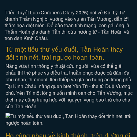
Triều Tuyết Lục (Coroner's Diary 2025) nói về Đại Lý Tự
khanh Thẩm Nghị bị vướng vào vụ án Tấn Vương, dẫn tới
thảm họa diệt môn. Để bảo toàn tính mạng, con gái ông là
Thẩm Hoản giả danh Tần thị cửu nương tử - Tần Hoản và
trốn đến Kinh Châu.
Từ một tiểu thư yếu đuối, Tần Hoản thay
đổi tính nết, trái ngược hoàn toàn.
Nàng vừa tinh thông y thuật cứu người, vừa có thể giải
phẫu thi thể phục vụ điều tra, thuần phục được cả đám đại
phu nhân, thứ muội, tiểu thiếp và gia nô hung ác trong phủ.
Tại Kinh Châu, nàng quen biết Yên Trì - thế tử Duệ Vương
phủ. Yên Trì một lòng muốn minh oan cho Tấn Vương, mục
đích này cũng trùng hợp với nguyện vọng báo thù cho cha
của Tần Hoản.
Họ cùng nhau về kinh thành, trên đường đi