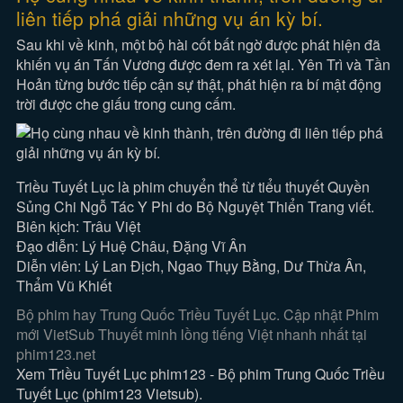
liên tiếp phá giải những vụ án kỳ bí.
Sau khi về kinh, một bộ hài cốt bất ngờ được phát hiện đã
khiến vụ án Tấn Vương được đem ra xét lại. Yên Trì và Tần
Hoản từng bước tiếp cận sự thật, phát hiện ra bí mật động
trời được che giấu trong cung cấm.
Triều Tuyết Lục là phim chuyển thể từ tiểu thuyết Quyền
Sủng Chi Ngỗ Tác Y Phi do Bộ Nguyệt Thiển Trang viết.
Biên kịch: Trâu Việt
Đạo diễn: Lý Huệ Châu, Đặng Vĩ Ân
Diễn viên: Lý Lan Địch, Ngao Thụy Bằng, Dư Thừa Ân,
Thẩm Vũ Khiết
Bộ phim hay Trung Quốc Triều Tuyết Lục. Cập nhật Phim
mới VietSub Thuyết minh lồng tiếng Việt nhanh nhất tại
phim123.net
Xem Triều Tuyết Lục phim123 - Bộ phim Trung Quốc Triều
Tuyết Lục (phim123 Vietsub).