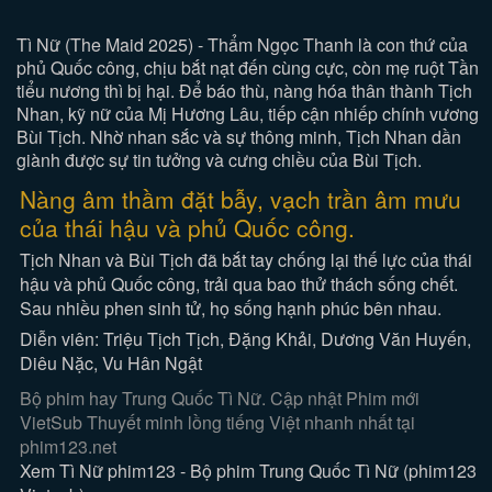
Tì Nữ (The Maid 2025) - Thẩm Ngọc Thanh là con thứ của
phủ Quốc công, chịu bắt nạt đến cùng cực, còn mẹ ruột Tần
tiểu nương thì bị hại. Để báo thù, nàng hóa thân thành Tịch
Nhan, kỹ nữ của Mị Hương Lâu, tiếp cận nhiếp chính vương
Bùi Tịch. Nhờ nhan sắc và sự thông minh, Tịch Nhan dần
giành được sự tin tưởng và cưng chiều của Bùi Tịch.
Nàng âm thầm đặt bẫy, vạch trần âm mưu
của thái hậu và phủ Quốc công.
Tịch Nhan và Bùi Tịch đã bắt tay chống lại thế lực của thái
hậu và phủ Quốc công, trải qua bao thử thách sống chết.
Sau nhiều phen sinh tử, họ sống hạnh phúc bên nhau.
Diễn viên: Triệu Tịch Tịch, Đặng Khải, Dương Văn Huyến,
Diêu Nặc, Vu Hân Ngật
Bộ phim hay Trung Quốc Tì Nữ. Cập nhật Phim mới
VietSub Thuyết minh lồng tiếng Việt nhanh nhất tại
phim123.net
Xem Tì Nữ phim123 - Bộ phim Trung Quốc Tì Nữ (phim123