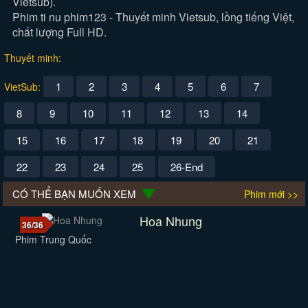
Vietsub).
Phim ti nu phim123 - Thuyết minh Vietsub, lồng tiếng Việt,
chất lượng Full HD.
Thuyết minh:
1
2
3
4
5
6
7
VietSub:
8
9
10
11
12
13
14
15
16
17
18
19
20
21
22
23
24
25
26-End
CÓ THỂ BẠN MUỐN XEM
Phim mới >>
Hoa Nhung
36/36
Phim Trung Quốc