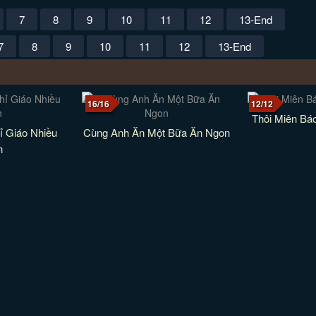
7
8
9
10
11
12
13-End
7
8
9
10
11
12
13-End
16/16
12/12
Thôi Miên Báo
ỉ Giáo Nhiều
Cùng Anh Ăn Một Bữa Ăn Ngon
n