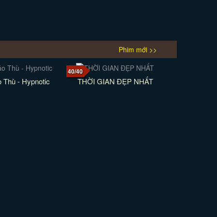
Phim mới >>
40/40
 Thù - Hypnotic
THỜI GIAN ĐẸP NHẤT