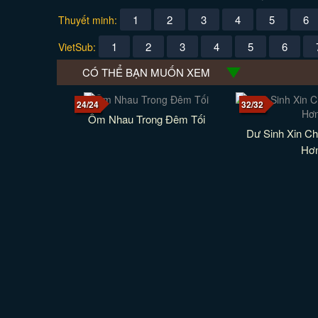
1
2
3
4
5
6
Thuyết minh:
1
2
3
4
5
6
VietSub:
CÓ THỂ BẠN MUỐN XEM
24/24
32/32
Ôm Nhau Trong Đêm Tối
Dư Sinh Xin Ch
Hơ