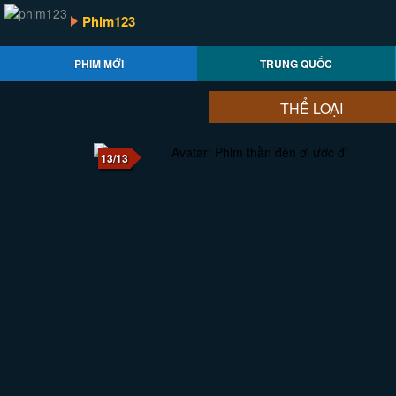
Phim123
PHIM MỚI
TRUNG QUỐC
THỂ LOẠI
13/13