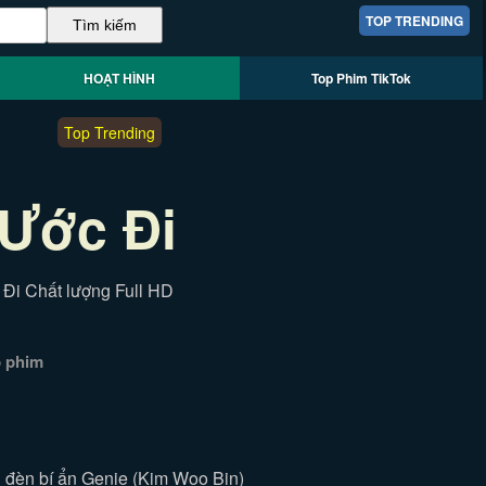
TOP TRENDING
HOẠT HÌNH
Top Phim TikTok
Top Trending
 Ước Đi
Đi Chất lượng Full HD
p phim
 đèn bí ẩn Genie (Kim Woo Bin)