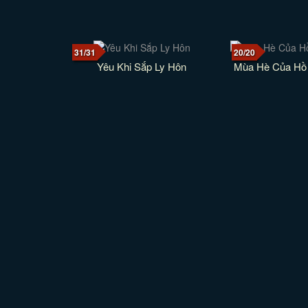
31/31
20/20
Yêu Khi Sắp Ly Hôn
Mùa Hè Của Hồ 