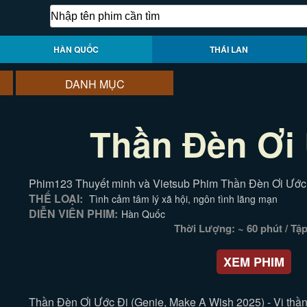
HÀN QUỐC
THÁI LAN
DANH MỤC
Thần Đèn Ơi
Phim123 Thuyết minh và Vietsub Phim Thần Đèn Ơi Ước 
THỂ LOẠI:
Tình cảm tâm lý xã hội, ngôn tình lãng mạn
DIỄN VIÊN PHIM:
Hàn Quốc
Thời Lượng: ~ 60 phút / Tậ
XEM PHIM
Thần Đèn Ơi Ước Đi (Genie, Make A Wish 2025) - Vị thần