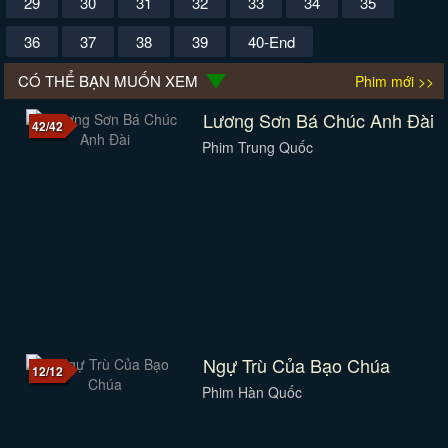
29
30
31
32
33
34
35
36
37
38
39
40-End
CÓ THỂ BẠN MUỐN XEM
Phim mới >>
Lương Sơn Bá Chúc Anh Đài
42/42
Phim Trung Quốc
Ngự Trù Của Bạo Chúa
12/12
Phim Hàn Quốc