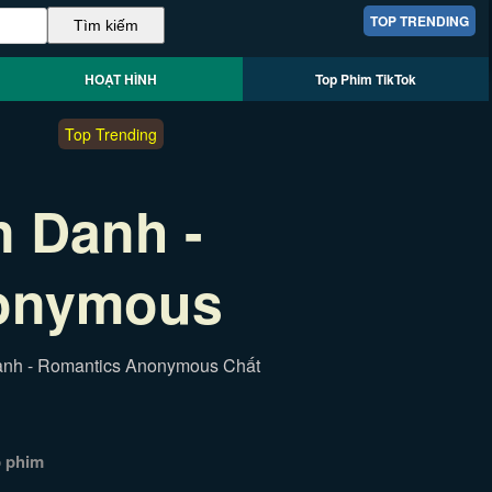
TOP TRENDING
HOẠT HÌNH
Top Phim TikTok
Top Trending
n Danh -
onymous
anh - Romantics Anonymous Chất
p phim