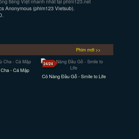
g tiếng Việt nhanh nhất tại phim123.net
cs Anonymous (phim123 Vietsub).
D.
Phim mới >>
24/24
 Cha - Cá Mập
Cô Nàng Đầu Gỗ - Smile to Life