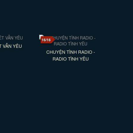
16/16
T VẪN YÊU
CHUYỆN TÌNH RADIO -
RADIO TÌNH YÊU