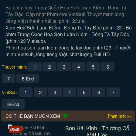
Bộ phim hay Trung Quốc Hoa Sơn Luận Kiếm - Đông Tà
Tây Độc. Cập nhật Phim mới VietSub Thuyết minh lồng
tiếng Việt nhanh nhất tại phim123.net
Xem Hoa Sơn Luận Kiếm - Đông Tà Tây Độc phim123 - Bộ
phim Trung Quốc Hoa Sơn Luận Kiếm - Đông Tà Tây Độc
(phim123 Vietsub).
Phim hoa son luan kiem dong ta tay doc phim123 - Thuyết
minh Vietsub, lồng tiếng Việt, chất lượng Full HD.
1
2
3
4
5
6
Thuyết minh:
7
8-End
1
2
3
4
5
6
7
VietSub:
8-End
CÓ THỂ BẠN MUỐN XEM
Phim mới >>
Sơn Hải Kinh - Thượng Cổ
45/45
Mật Ước