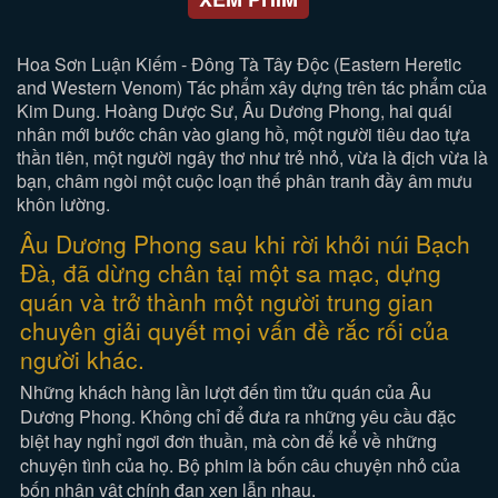
Hoa Sơn Luận Kiếm - Đông Tà Tây Độc (Eastern Heretic
and Western Venom) Tác phẩm xây dựng trên tác phẩm của
Kim Dung. Hoàng Dược Sư, Âu Dương Phong, hai quái
nhân mới bước chân vào giang hồ, một người tiêu dao tựa
thần tiên, một người ngây thơ như trẻ nhỏ, vừa là địch vừa là
bạn, châm ngòi một cuộc loạn thế phân tranh đầy âm mưu
khôn lường.
Âu Dương Phong sau khi rời khỏi núi Bạch
Đà, đã dừng chân tại một sa mạc, dựng
quán và trở thành một người trung gian
chuyên giải quyết mọi vấn đề rắc rối của
người khác.
Những khách hàng lần lượt đến tìm tửu quán của Âu
Dương Phong. Không chỉ để đưa ra những yêu cầu đặc
biệt hay nghỉ ngơi đơn thuần, mà còn để kể về những
chuyện tình của họ. Bộ phim là bốn câu chuyện nhỏ của
bốn nhân vật chính đan xen lẫn nhau.