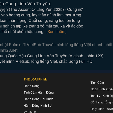
ậu Cung Linh Vân Truyện:
yện (The Ascent Of Ling Yun 2025) - Cung nữ
 vào hoàng cung, lấy thân mình làm mồi, từng
toán thận trọng. Cuối cùng, nàng leo lên long
hi nghịch tập, xé toang bộ mặt xấu xa và ác độc
 thế nhất chốn hậu cung...
[Xem thêm]
hật Phim mới VietSub Thuyết minh lồng tiếng Việt nhanh nhất
him123.net
ung Quốc Hậu Cung Linh Vân Truyện (Vietsub - phim123).
 minh Vietsub, lồng tiếng Việt, chất lượng Full HD.
THỂ LOẠI PHIM:
Tình Cảm
Hành Động
Ngôn Tình Xuy
Tình Cảm Hành Động
Tâm Lý - Kinh Dị
Hành Động Hài Hước
Cổ Trang Tổng 
Hành Động Hình Sự
Hoạt Hình - AN
Võ Thuật