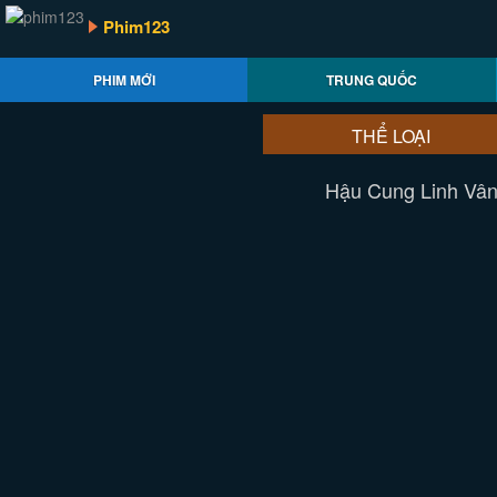
Phim123
PHIM MỚI
TRUNG QUỐC
THỂ LOẠI
Hậu Cung Linh Vân 