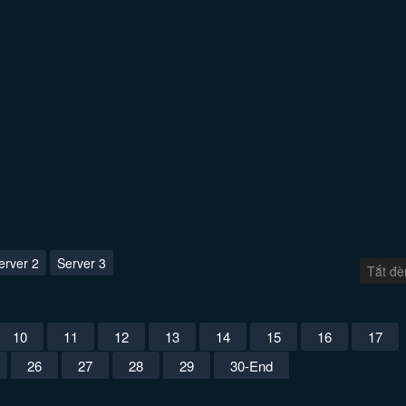
erver 2
Server 3
Tắt đè
10
11
12
13
14
15
16
17
26
27
28
29
30-End