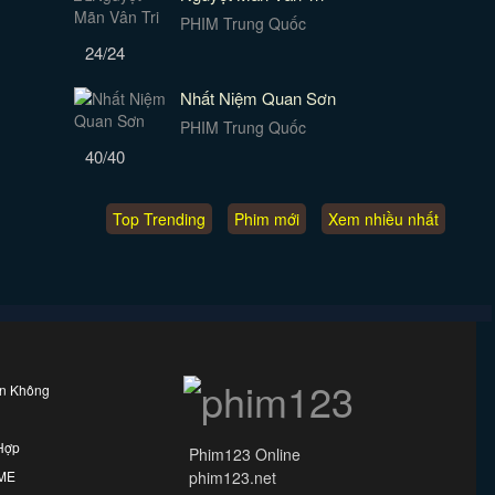
PHIM Trung Quốc
24/24
Nhất Niệm Quan Sơn
PHIM Trung Quốc
40/40
Top Trending
Phim mới
Xem nhiều nhất
ên Không
Hợp
Phim123 Online
IME
phim123.net