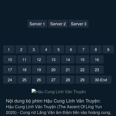
Server 1
Server 2
Server 3
1
2
3
4
5
6
7
8
9
10
11
12
13
14
15
16
17
18
19
20
21
22
23
24
25
26
27
28
29
30-End
Nội dung bộ phim Hậu Cung Linh Vân Truyện:
Hậu Cung Linh Vân Truyện (The Ascent Of Ling Yun
2025) - Cung nữ Lăng Vân âm thầm tiến vào hoàng cung,