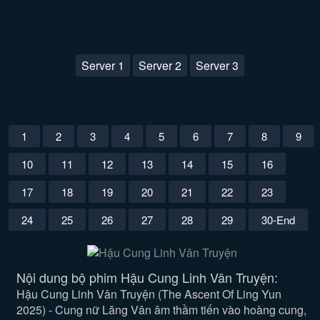
Server 1
Server 2
Server 3
1
2
3
4
5
6
7
8
9
10
11
12
13
14
15
16
17
18
19
20
21
22
23
24
25
26
27
28
29
30-End
Nội dung bộ phim Hậu Cung Linh Vân Truyện:
Hậu Cung Linh Vân Truyện (The Ascent Of Ling Yun
2025) - Cung nữ Lăng Vân âm thầm tiến vào hoàng cung,