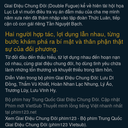
Giai Điệu Chung Đôi (Double Fugue) kể về hiên tài hội họa
Lục Lê vì muốn điều tra vụ án đẫm máu của cha mẹ mình
năm xưa nên đã thâm nhập vào tập đoàn Thức Luân, tiếp
cận cô con gái riêng Tần Nguyệt Bạch.
Hai người hợp tác, lợi dụng lẫn nhau, từng
bước khám phá ra bí mật và thân phận thật
sự của đối phương.
Từ đối đầu đến thấu hiểu, từ lợi dụng nhau đến hoạn nạn
có nhau, cùng giai điệu chung đôi, họ dùng tình yêu chữa
lành những tổn thương và khuyết thiếu trong tâm hồn.
Diễn Viên trong bộ phim Giai Điệu Chung Đôi: Lưu Di
Đồng, Thẩm Vũ Khiết, Hoàn Nhan Lạc Nhung, Lý Áo,
Trương Lũy, Lưu Vĩnh Hy.
Bộ phim hay Trung Quốc Giai Điệu Chung Đôi. Cập nhật
Phim mới VietSub Thuyết minh lồng tiếng Việt nhanh nhất
tại phim123.net
Xem Giai Điệu Chung Đôi phim123 - Bộ phim Trung Quốc
Giai Điệu Chung Đôi (phim123 Vietsub).