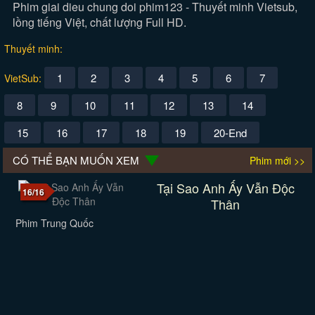
Phim giai dieu chung doi phim123 - Thuyết minh Vietsub,
lồng tiếng Việt, chất lượng Full HD.
Thuyết minh:
1
2
3
4
5
6
7
VietSub:
8
9
10
11
12
13
14
15
16
17
18
19
20-End
CÓ THỂ BẠN MUỐN XEM
Phim mới >>
Tại Sao Anh Ấy Vẫn Độc
16/16
Thân
Phim Trung Quốc