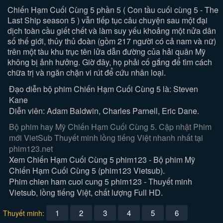
Chiến Hạm Cuối Cùng 5 phần 5 ( Con tầu cuối cùng 5 - The
Last Ship season 5 ) vẫn tiếp tục câu chuyện sau một đại
dịch toàn cầu giết chết và làm suy yếu khoảng một nửa dân
số thế giới, thủy thủ đoàn (gồm 217 người có cả nam và nữ)
trên một tàu khu trục tên lửa dẫn đường của hải quân Mỹ
không bị ảnh hưởng. Giờ đây, họ phải cố gắng để tìm cách
chữa trị và ngăn chặn vi rút để cứu nhân loại.
Đạo diễn bộ phim Chiến Hạm Cuối Cùng 5 là: Steven
Kane
Diễn viên: Adam Baldwin, Charles Parnell, Eric Dane.
Bộ phim hay Mỹ Chiến Hạm Cuối Cùng 5. Cập nhật Phim
mới VietSub Thuyết minh lồng tiếng Việt nhanh nhất tại
phim123.net
Xem Chiến Hạm Cuối Cùng 5 phim123 - Bộ phim Mỹ
Chiến Hạm Cuối Cùng 5 (phim123 Vietsub).
Phim chien ham cuoi cung 5 phim123 - Thuyết minh
Vietsub, lồng tiếng Việt, chất lượng Full HD.
1
2
3
4
5
6
Thuyết minh: