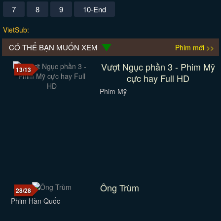
7
8
9
10-End
VietSub:
CÓ THỂ BẠN MUỐN XEM
Phim mới >>
Vượt Ngục phần 3 - Phim Mỹ
13/13
cực hay Full HD
Phim Mỹ
Ông Trùm
28/28
Phim Hàn Quốc