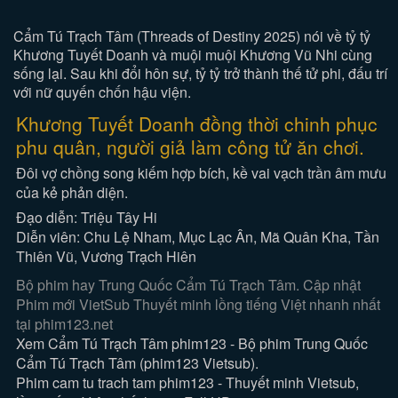
Cẩm Tú Trạch Tâm (Threads of Destiny 2025) nói về tỷ tỷ
Khương Tuyết Doanh và muội muội Khương Vũ Nhi cùng
sống lại. Sau khi đổi hôn sự, tỷ tỷ trở thành thế tử phi, đấu trí
với nữ quyến chốn hậu viện.
Khương Tuyết Doanh đồng thời chinh phục
phu quân, người giả làm công tử ăn chơi.
Đôi vợ chồng song kiếm hợp bích, kề vai vạch trần âm mưu
của kẻ phản diện.
Đạo diễn: Triệu Tây Hi
Diễn viên: Chu Lệ Nham, Mục Lạc Ân, Mã Quân Kha, Tần
Thiên Vũ, Vương Trạch Hiên
Bộ phim hay Trung Quốc Cẩm Tú Trạch Tâm. Cập nhật
Phim mới VietSub Thuyết minh lồng tiếng Việt nhanh nhất
tại phim123.net
Xem Cẩm Tú Trạch Tâm phim123 - Bộ phim Trung Quốc
Cẩm Tú Trạch Tâm (phim123 Vietsub).
Phim cam tu trach tam phim123 - Thuyết minh Vietsub,