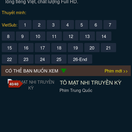
lồng tiếng Việt, chất lượng Full HD.
Thuyết minh:
1
2
3
4
5
6
7
VietSub:
8
9
10
11
12
13
14
15
16
17
18
19
20
21
22
23
24
25
26-End
CÓ THỂ BẠN MUỐN XEM
Phim mới >>
TÔ MẠT NHI TRUYỀN KỲ
40/40
Phim Trung Quốc