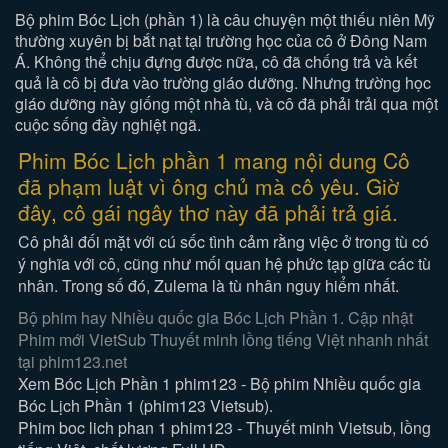
Bộ phim Bóc Lịch (phần 1) là câu chuyện một thiếu niên Mỹ
thường xuyên bị bắt nạt tại trường học của cô ở Đông Nam
Á. Không thể chịu đựng được nữa, cô đã chống trả và kết
quả là cô bị đưa vào trường giáo dưỡng. Nhưng trường học
giáo dưỡng này giống một nhà tù, và cô đã phải trải qua một
cuộc sống đầy nghiệt ngã.
Phim Bóc Lịch phần 1 mang nội dung Cô
đã phạm luật vì ông chủ mà cô yêu. Giờ
đây, cô gái ngây thơ này đã phải trả giá.
Cô phải đối mặt với cú sốc tình cảm rằng việc ở trong tù có
ý nghĩa với cô, cũng như mối quan hệ phức tạp giữa các tù
nhân. Trong số đó, Zulema là tù nhân nguy hiểm nhất.
Bộ phim hay Nhiều quốc gia Bóc Lịch Phần 1. Cập nhật
Phim mới VietSub Thuyết minh lồng tiếng Việt nhanh nhất
tại phim123.net
Xem Bóc Lịch Phần 1 phim123 - Bộ phim Nhiều quốc gia
Bóc Lịch Phần 1 (phim123 Vietsub).
Phim boc lich phan 1 phim123 - Thuyết minh Vietsub, lồng