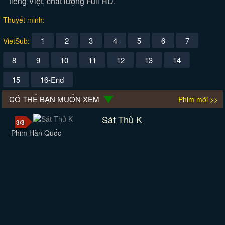
tiếng Việt, chất lượng Full HD.
Thuyết minh:
1
2
3
4
5
6
7
VietSub:
8
9
10
11
12
13
14
15
16-End
CÓ THỂ BẠN MUỐN XEM
Phim mới >>
Sát Thủ K
3/3
Phim Hàn Quốc