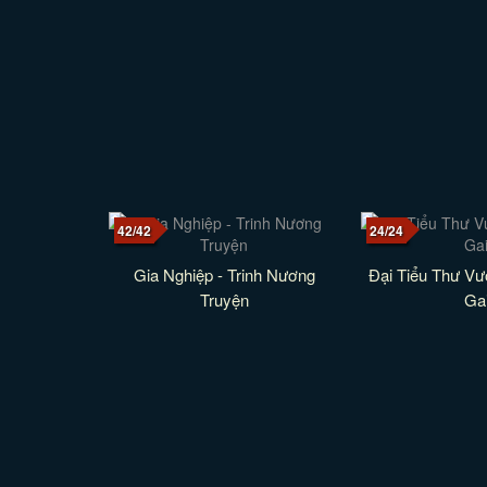
42/42
24/24
Gia Nghiệp - Trinh Nương
Đại Tiểu Thư V
Truyện
Ga