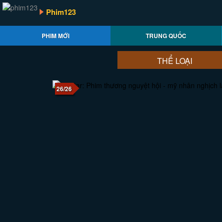
Phim123
PHIM MỚI
TRUNG QUỐC
THỂ LOẠI
26/26