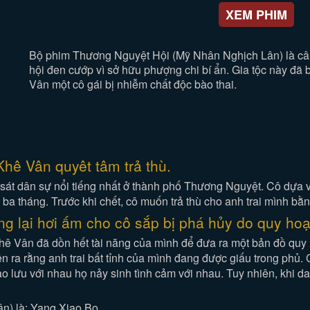
XEM PHIM
Bộ phim Thương Nguyệt Hội (Mỹ Nhân Nghịch Lân) là câu
hội đen cướp vì sở hữu phượng chi bí ẩn. Gia tộc này đã bị
Vân một cô gái bị nhiễm chất độc bào thai.
hê Vân quyêt tâm trả thù.
át dân sự nổi tiếng nhất ở thành phố Thương Nguyệt. Cô dựa 
a tháng. Trước khi chết, cô muốn trả thù cho anh trai mình bằn
g lại hơi ấm cho cô sắp bị phá hủy do quy hoạ
Khê Vân đã dồn hết tài năng của mình để đưa ra một bản đồ quy 
iện ra rằng anh trai bất tỉnh của mình đang được giấu trong phủ
ao lưu với nhau họ nảy sinh tình cảm với nhau. Tuy nhiên, khi da
n) là: Yang Xiao Bo