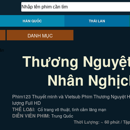
HÀN QUỐC
THÁI LAN
DANH MỤC
Thương Nguyệt
Nhân Nghịc
Phim123 Thuyết minh và Vietsub Phim Thương Nguyệt H
lượng Full HD
THỂ LOẠI:
Cổ trang võ thuật, tình cảm lãng mạn
DIỄN VIÊN PHIM:
Trung Quốc
Thời Lượng: ~ 60 phút / Tậ