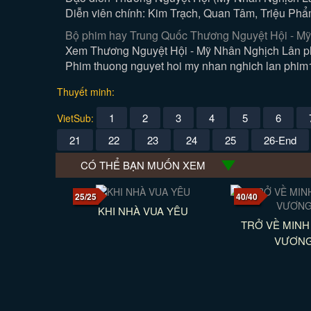
Diễn viên chính: Kim Trạch, Quan Tâm, Triệu Ph
Bộ phim hay Trung Quốc Thương Nguyệt Hội - Mỹ 
Xem Thương Nguyệt Hội - Mỹ Nhân Nghịch Lân ph
Phim thuong nguyet hoi my nhan nghich lan phim12
Thuyết minh:
1
2
3
4
5
6
VietSub:
21
22
23
24
25
26-End
CÓ THỂ BẠN MUỐN XEM
25/25
40/40
KHI NHÀ VUA YÊU
TRỞ VỀ MINH
VƯƠNG