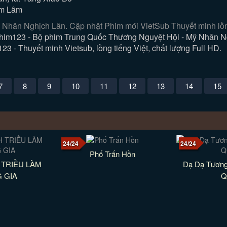
ẩm Lâm
Nhân Nghịch Lân. Cập nhật Phim mới VietSub Thuyết minh lồng
im123 - Bộ phim Trung Quốc Thương Nguyệt Hội - Mỹ Nhân Ng
3 - Thuyết minh Vietsub, lồng tiếng Việt, chất lượng Full HD.
7
8
9
10
11
12
13
14
15
24/24
24/24
Phố Trấn Hồn
 TRIỀU LÀM
Dạ Dạ Tương
 GIA
Q