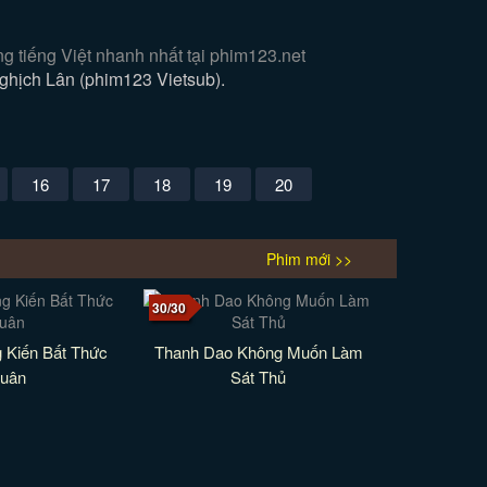
 tiếng Việt nhanh nhất tại phim123.net
hịch Lân (phim123 Vietsub).
16
17
18
19
20
Phim mới >>
30/30
 Kiến Bất Thức
Thanh Dao Không Muốn Làm
uân
Sát Thủ