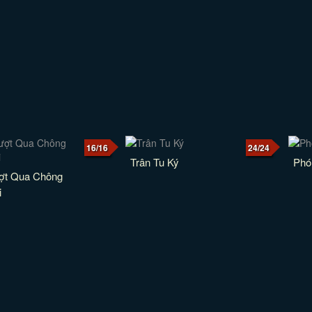
16/16
24/24
Trân Tu Ký
Phó
ượt Qua Chông
i