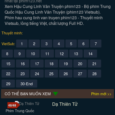
nhất tại phim123.net
Xem Hậu Cung Linh Vân Truyện phim123 - Bộ phim Trung
Quốc Hậu Cung Linh Vân Truyện (phim123 Vietsub).
Phim hau cung linh van truyen phim123 - Thuyết minh
Vietsub, lồng tiếng Việt, chất lượng Full HD.
Thuyết minh:
1
2
3
4
5
6
7
VietSub:
8
9
10
11
12
13
14
15
16
17
18
19
20
21
22
23
24
25
26
27
28
29
30-End
CÓ THỂ BẠN MUỐN XEM
Phim mới >>
Dạ Thiên Tử
48/48
Phim Trung Quốc