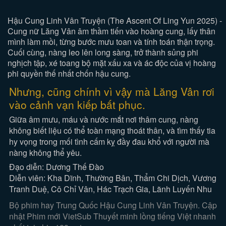
Hậu Cung Linh Vân Truyện (The Ascent Of Ling Yun 2025) -
Cung nữ Lăng Vân âm thầm tiến vào hoàng cung, lấy thân
mình làm mồi, từng bước mưu toan và tính toán thận trọng.
Cuối cùng, nàng leo lên long sàng, trở thành sủng phi
nghịch tập, xé toang bộ mặt xấu xa và ác độc của vị hoàng
phi quyền thế nhất chốn hậu cung.
Nhưng, cũng chính vì vậy mà Lăng Vân rơi
vào cảnh vạn kiếp bất phục.
Giữa âm mưu, máu và nước mắt nơi thâm cung, nàng
không biết liệu có thể toàn mạng thoát thân, và tìm thấy tia
hy vọng trong mối tình cấm kỵ đầy đau khổ với người mà
nàng không thể yêu.
Đạo diễn: Dương Thế Đào
Diễn viên: Kha Dĩnh, Thường Bân, Thẩm Chi Dịch, Vương
Tranh Duệ, Cô Chỉ Vân, Hác Trạch Gia, Lãnh Luyến Nhu
Bộ phim hay Trung Quốc Hậu Cung Linh Vân Truyện. Cập
nhật Phim mới VietSub Thuyết minh lồng tiếng Việt nhanh